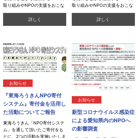
取り組みやNPOの支援をおこな
取り組みやNPOの支援をおこな
ってきた専門家から現場の活動
ってきた専門家から現場の活動
の工夫や支援の
の工夫や支援の
詳しく
詳しく
お知らせ
『東海ろうきんNPO寄付
お知らせ
システム』寄付金を活用し
新型コロナウイルス感染症
た活動についてご報告
による愛知県内のNPOへ
東海ろうきん「NPO寄付システ
の影響調査
ム」を通して頂いたご寄付をも
とに、2つの活動を実施いたしま