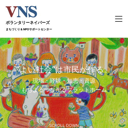
ボランタリーネイバーズ
まちづくり & NPOサポートセンター
“よい社会”は市民が作る。
現場・経験・知恵・資源
もちよるつながるプラットホーム
SCROLL DOWN