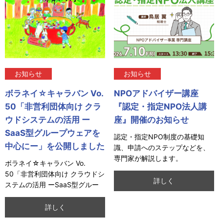
お知らせ
お知らせ
ボラネイ☆キャラバン Vo.
NPOアドバイザー講座
50「非営利団体向け クラ
『認定・指定NPO法人講
ウドシステムの活用 ー
座』開催のお知らせ
SaaS型グループウェアを
認定・指定NPO制度の基礎知
中心にー」を公開しました
識、申請へのステップなどを、
専門家が解説します。
ボラネイ☆キャラバン Vo.
50「非営利団体向け クラウドシ
詳しく
ステムの活用 ーSaaS型グルー
プウェアを中心にー」を公開し
ました。
詳しく