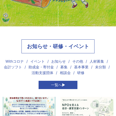
お知らせ・研修・イベント
Withコロナ
イベント
お知らせ
その他
人材募集
会計ソフト
助成金・寄付金
募集
基本事業
未分類
活動支援団体
相談会
研修
一覧へ▶