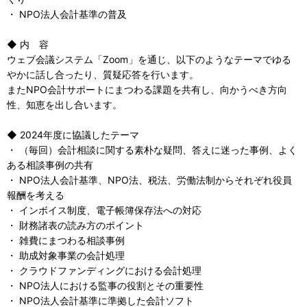
・ NPO法人会計基準の普及
◆ 内 容
ウェブ会議システム「Zoom」を通じ、以下のようなテーマでゆる
やかに話し合ったり、質疑応答を行います。
またNPO会計サポートにまつわる課題を共有し、向かうべき方向
性、知恵を出し合います。
◆ 2024年度に協議したテーマ
・ （毎回）会計相談に関する素朴な疑問、答えに迷った事例、よく
ある相談事例の共有
・ NPO法人会計基準、NPO法、税法、労働法制からそれぞれ役員
報酬を考える
・ インボイス制度、電子帳簿保存法への対応
・ 財務諸表の読み方のポイント
・ 雑費にまつわる相談事例
・ 助成対象事業の会計処理
・ クラウドファンディングにおける会計処理
・ NPO法人における監事の役割とその重要性
・ NPO法人会計基準に準拠した会計ソフト