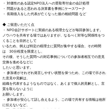
・ 対価性のある認定NPO法人への受取寄付金の会計処理
・ 問題があると思われる決算書を事例にケースワーク
・ 長期借入をした代表が亡くなった後の相続問題 など
◆ ご留意いただく点
・ NPO会計サポートに実績のある税理士などが毎回参加します。
ノウハウを共有する場ではありますが、なるべく対等な関係性をつ
くることを目的として
いるため、例えば特定の税理士に質問が集中する場合、その時間
は 30分程度を限度とし、
その後、そうした質問への対応事例についての参加者相互での意見
交換を進めるなどに
したいと思います。
・ 参加者がそれぞれ発言しやすい状態を保つため、この場で示され
た意見や見解は、
組織を代表するようなものではなく、あくまで個人的見解とし、言
質を取らないように
お願いします。
・ 参加者が安心して話し合えるよう、この場で共有する情報は他所
に伝えないなど、