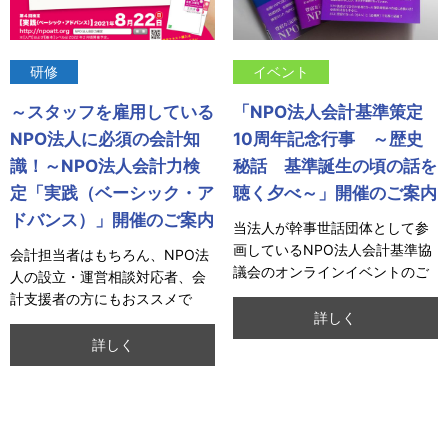
研修
イベント
～スタッフを雇用している
「NPO法人会計基準策定
NPO法人に必須の会計知
10周年記念行事 ～歴史
識！～NPO法人会計力検
秘話 基準誕生の頃の話を
定「実践（ベーシック・ア
聴く夕べ～」開催のご案内
ドバンス）」開催のご案内
当法人が幹事世話団体として参
画しているNPO法人会計基準協
会計担当者はもちろん、NPO法
議会のオンラインイベントのご
人の設立・運営相談対応者、会
案内です。ぜひ、ご参加くださ
計支援者の方にもおススメで
い。
詳しく
す。みなさまのお申込みをお待
ちしています！
詳しく