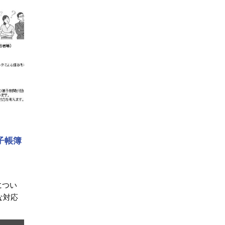
子帳簿
につい
な対応