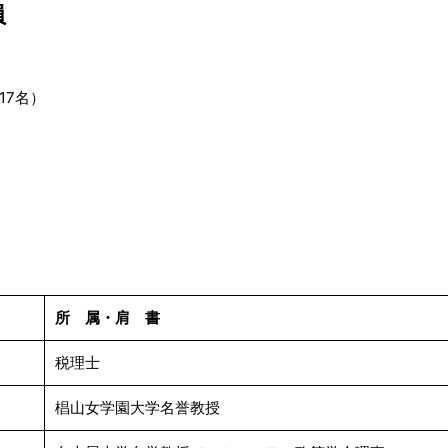
員
17名）
所 属・肩 書
税理士
椙山女学園大学名誉教授