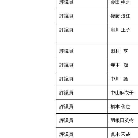
評議員
栗田 暢之
評議員
後藤 澄江
評議員
瀧川 正子
評議員
田村 亨
評議員
寺本 潔
評議員
中川 護
評議員
中山麻衣子
評議員
橋本 俊也
評議員
羽根田英樹
評議員
眞木 宏哉