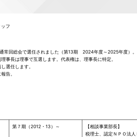
タッフ
3通常回総会で選任されました（第13期 2024年度～2025年度）。
副理事長は理事で互選します。代表権は、理事長に特定。
薦し選任します。
に報告。
第７期（2012・13）～
【相談事業部長】
税理士、認定ＮＰＯ法人