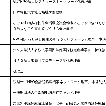
認定NPO法人レスキューストックヤード代表理事
日本福祉大学社会福祉学部教授
なごや生物多様性保全活動協議会幹事／なごやの森づくり
Ｏ法人なごや東山森づくりの会理事長
NPO法人花と緑と健康のまちづくりフォーラム理事・事務
公立大学法人名桜大学国際学部国際観光産業学科 特任教
ＮＰＯ法人馬瀬川プロデュース副代表理事
税理士
税理士／NPO会計税務専門家ネットワーク理事／非営利
一般財団法人中部圏地域創造ファンド理事
元愛知県森林組合連合会 理事・副会長／元岡崎森林組合