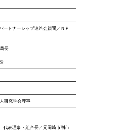
パートナーシップ連絡会顧問／ＮＰ
局長
授
法人研究学会理事
 代表理事・組合長／元岡崎市副市