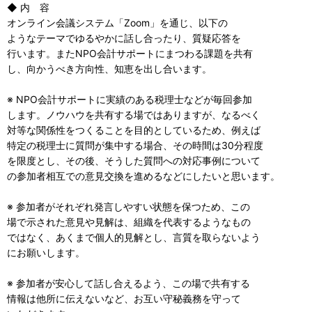
◆ 内 容
オンライン会議システム「Zoom」を通じ、以下の
ようなテーマでゆるやかに話し合ったり、質疑応答を
行います。またNPO会計サポートにまつわる課題を共有
し、向かうべき方向性、知恵を出し合います。
※ NPO会計サポートに実績のある税理士などが毎回参加
します。ノウハウを共有する場ではありますが、なるべく
対等な関係性をつくることを目的としているため、例えば
特定の税理士に質問が集中する場合、その時間は30分程度
を限度とし、その後、そうした質問への対応事例について
の参加者相互での意見交換を進めるなどにしたいと思います。
※ 参加者がそれぞれ発言しやすい状態を保つため、この
場で示された意見や見解は、組織を代表するようなもの
ではなく、あくまで個人的見解とし、言質を取らないよう
にお願いします。
※ 参加者が安心して話し合えるよう、この場で共有する
情報は他所に伝えないなど、お互い守秘義務を守って