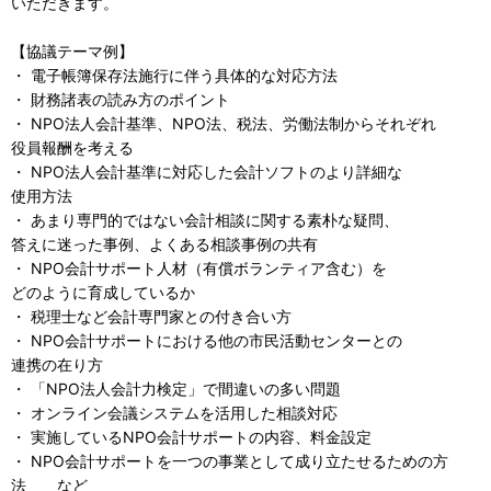
いただきます。
【協議テーマ例】
・ 電子帳簿保存法施行に伴う具体的な対応方法
・ 財務諸表の読み方のポイント
・ NPO法人会計基準、NPO法、税法、労働法制からそれぞれ
役員報酬を考える
・ NPO法人会計基準に対応した会計ソフトのより詳細な
使用方法
・ あまり専門的ではない会計相談に関する素朴な疑問、
答えに迷った事例、よくある相談事例の共有
・ NPO会計サポート人材（有償ボランティア含む）を
どのように育成しているか
・ 税理士など会計専門家との付き合い方
・ NPO会計サポートにおける他の市民活動センターとの
連携の在り方
・ 「NPO法人会計力検定」で間違いの多い問題
・ オンライン会議システムを活用した相談対応
・ 実施しているNPO会計サポートの内容、料金設定
・ NPO会計サポートを一つの事業として成り立たせるための方
法 など