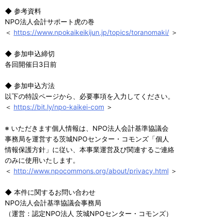
◆ 参考資料
NPO法人会計サポート虎の巻
＜
https://www.npokaikeikijun.jp/topics/toranomaki/
＞
◆ 参加申込締切
各回開催日3日前
◆ 参加申込方法
以下の特設ページから、必要事項を入力してください。
＜
https://bit.ly/npo-kaikei-com
＞
※ いただきます個人情報は、NPO法人会計基準協議会
事務局を運営する茨城NPOセンター・コモンズ「個人
情報保護方針」に従い、本事業運営及び関連するご連絡
のみに使用いたします。
＜
http://www.npocommons.org/about/privacy.html
＞
◆ 本件に関するお問い合わせ
NPO法人会計基準協議会事務局
（運営：認定NPO法人 茨城NPOセンター・コモンズ）