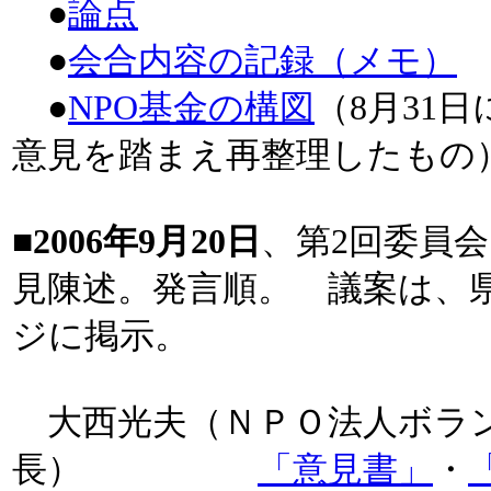
●
論点
●
会合内容の記録（メモ）
●
NPO基金の構図
（8月31
意見を踏まえ再整理したもの
■2006年9月20日
、第2回委員
見陳述。発言順。 議案は、
ジに掲示。
大西光夫（ＮＰＯ法人ボラ
長）
「意見書」
・