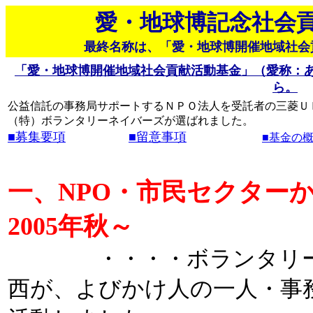
愛・地球博記念社会
最終名称は、「愛・地球博開催地域社会
「愛・地球博開催地域社会貢献活動基金」（愛称：
ら。
公益信託の事務局サポートするＮＰＯ法人を受託者の三菱ＵＦ
（特）ボランタリーネイバーズが選ばれました。
■募集要項
■留意事項
■基金の
一、NPO・市民セクター
2005年秋～
・・・・ボランタリーネ
西が、よびかけ人の一人・事