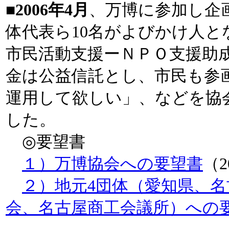
■2006年4月
、万博に参加し企
体代表ら10名がよびかけ人と
市民活動支援ーＮＰＯ支援助
金は公益信託とし、市民も参
運用して欲しい」、などを協
した。
◎要望書
１）万博協会への要望書
（2
２）地元4団体（愛知県、
会、名古屋商工会議所）への