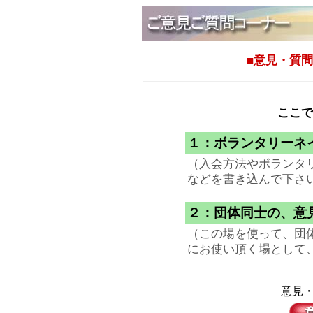
■意見・質
ここで
１：ボランタリーネ
（入会方法やボランタ
などを書き込んで下さ
２：団体同士の、意
（この場を使って、団
にお使い頂く場として
意見